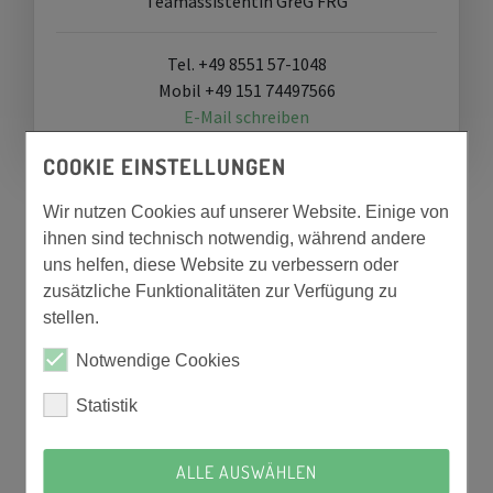
Teamassistentin GreG FRG
Tel. +49 8551 57-1048
Mobil +49 151 74497566
E-Mail schreiben
COOKIE EINSTELLUNGEN
Wir nutzen Cookies auf unserer Website. Einige von
ihnen sind technisch notwendig, während andere
uns helfen, diese Website zu verbessern oder
zusätzliche Funktionalitäten zur Verfügung zu
stellen.
ANSCHRIFT, PARKSITUATION UND
Notwendige Cookies
BARRIEREFREIER ZUGANG
Statistik
Auf unserem Gelände stehen einige Parkplätze
zur Verfügung, wir bitten dich aber nach
ALLE AUSWÄHLEN