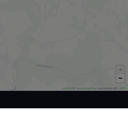
+
−
Leaflet
| ©
OpenStreetMap
contributors ©
CARTO