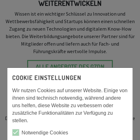
WEITERENTWICKELN
Wissen ist ein wichtiger Schlüssel zu Innovation und
Wettbewerbsfähigkeit und Startups können einen schnellen
Zugang zu neuen Technologien und digitalem Know-How
bieten. Die Weiterbildungsangebote unserer Partner sind für
Mitglieder offen und liefern auch für Fach- und
Führungskräfte wertvolle Impulse.
ALLE ANGEBOTE DES GZDN
COOKIE EINSTELLUNGEN
Wir nutzen Cookies auf unserer Website. Einige von
ihnen sind technisch notwendig, während andere
INVESTIEREN
uns helfen, diese Website zu verbessern oder
zusätzliche Funktionalitäten zur Verfügung zu
Digitale Geschäftsmodelle können schnell wachsen und neue
stellen.
Absatzmärkte erobern. Diese Geschwindigkeit setzt oft die
Verfügbarkeit von Kapital voraus, die auch eine spannende
Notwendige Cookies