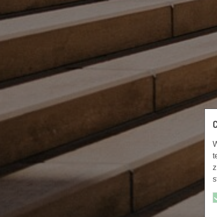
W
t
z
s