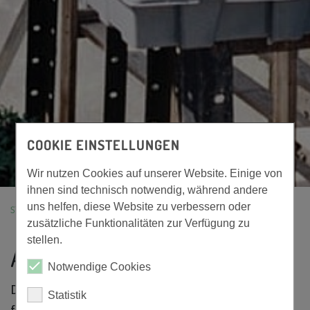
COOKIE EINSTELLUNGEN
Wir nutzen Cookies auf unserer Website. Einige von
ihnen sind technisch notwendig, während andere
uns helfen, diese Website zu verbessern oder
STARTSEITE
GREG ROTTAL-INN
ABOUT
zusätzliche Funktionalitäten zur Verfügung zu
stellen.
ABOUT US
Notwendige Cookies
Das GreG Rottal-Inn versteht sich als Treibhaus
Statistik
für innovative Geschäftsideen und ist die zentrale